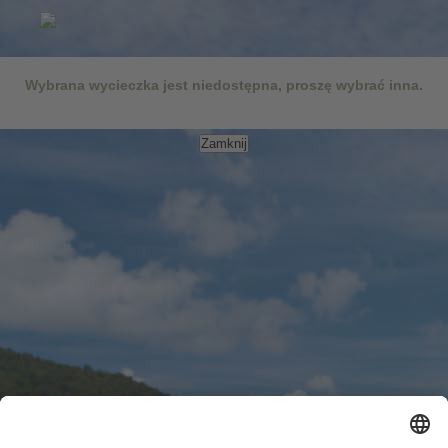
Wybrana wycieczka jest niedostępna, proszę wybrać inna.